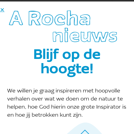
Toevoegen aan kalender
Dorpsakker De Parel
Telefoon:
Blijf op de
06-30264196
hoogte!
Site:
E-mail:
We willen je graag inspireren met hoopvolle
esther.gijsbertsen@arocha.org
verhalen over wat we doen om de natuur te
helpen, hoe God hierin onze grote Inspirator is
en hoe jij betrokken kunt zijn.