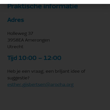
Praktische informatie
Adres
Holleweg 37
3958EA Amerongen
Utrecht
Tijd 10:00 – 12:00
Heb je een vraag, een briljant idee of
suggestie?
esther.gijsbertsen@arocha.org