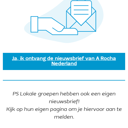
Ja, ik ontvang de nieuwsbrief van A Rocha
Nederland
Dorpsakker de Parel viert het feest van de
natuur mee! Kom ook op zaterdag 18 april
PS Lokale groepen hebben ook een eigen
tussen 10.00 en 12.00 naar de tuin om
nieuwsbrief!
bloembommetjes te maken. Laat zo je
Kijk op hun eigen pagina om je hiervoor aan te
omgeving nog meer groeien en bloeien.
melden.
Koffie, limonade en wat lekkers staan klaar.