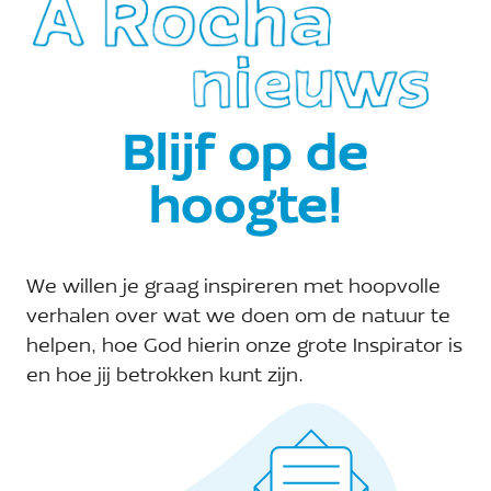
Evenementen at this locatie
18.04.2026
 - 
09.08.2026
Selecteer
een
april 2026
datum.
Blijf op de
ZA
18
hoogte!
We willen je graag inspireren met hoopvolle
verhalen over wat we doen om de natuur te
helpen, hoe God hierin onze grote Inspirator is
en hoe jij betrokken kunt zijn.