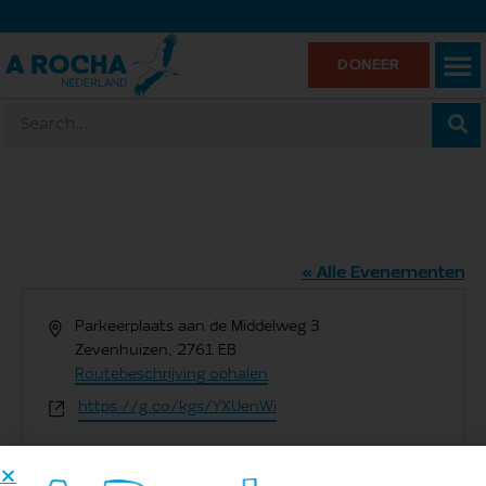
DONEER
Eendragtspolder
« Alle Evenementen
Adres
Parkeerplaats aan de Middelweg 3
Zevenhuizen
,
2761 EB
Routebeschrijving ophalen
Website
https://g.co/kgs/YXUenWi