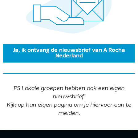
18 april@9:30 am
-
11:30 am
Vogelexcursie
Eendragtspolder
Parkeerplaats aan de Middelweg 3,
Zevenhuizen
Ja, ik ontvang de nieuwsbrief van A Rocha
Nederland
Vandaag
Vorige
Even
Volgende
Evenementen
PS Lokale groepen hebben ook een eigen
Abonneer op kalender
nieuwsbrief!
Kijk op hun eigen pagina om je hiervoor aan te
melden.