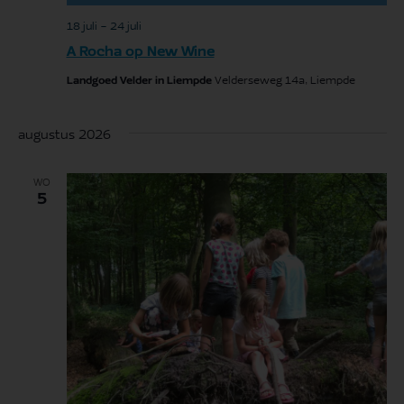
18 juli
-
24 juli
A Rocha op New Wine
Landgoed Velder in Liempde
Velderseweg 14a, Liempde
augustus 2026
WO
5