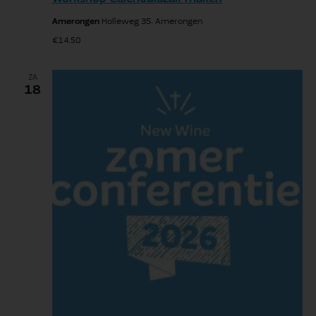
Amerongen
Holleweg 35, Amerongen
€14,50
ZA
18