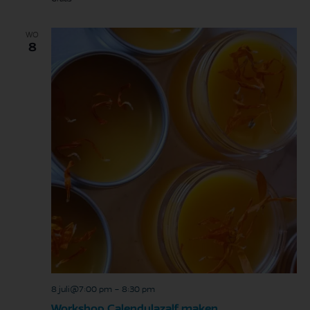
WO
8
8 juli@7:00 pm
-
8:30 pm
Workshop Calendulazalf maken