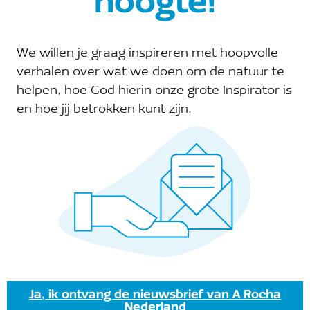
hoogte!
We willen je graag inspireren met hoopvolle
verhalen over wat we doen om de natuur te
helpen, hoe God hierin onze grote Inspirator is
en hoe jij betrokken kunt zijn.
27 juni@9:00 am
-
12:30 pm
Geannuleerd
Geannuleerd: Vogel-fietstocht
naar de Vreugderijkerwaard | A Rocha Hattem
Bushalte aan de Vechtstraat, Hattem
ZO
28
Ja, ik ontvang de nieuwsbrief van A Rocha
Nederland