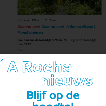
27 juni@9:00 am
-
11:55 am
Geannuleerd
Geannuleerd: A Rocha Altena |
Moestuinieren
Bio-tuin aan de Maasdijk te Veen (NB)
Tegenover Maasdijk
411, Veen
Gratis
ZA
27
Blijf op de