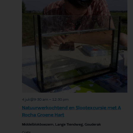
4 juli@9:30 am
-
12:30 pm
Natuurwerkochtend en Slootexcursie met A
Rocha Groene Hart
Middelblokboezem, Lange Tiendweg, Gouderak
Gratis