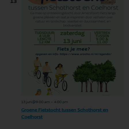
13
en
wee
nav
13 juni@9:00 am
-
4:00 pm
Groene Fietstocht tussen Schothorst en
Coelhorst