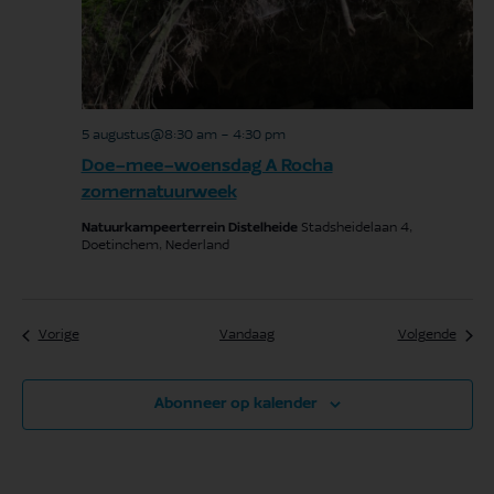
5 augustus@8:30 am
-
4:30 pm
Doe-mee-woensdag A Rocha
zomernatuurweek
Natuurkampeerterrein Distelheide
Stadsheidelaan 4,
Doetinchem, Nederland
Evenementen
Even
Vorige
Vandaag
Volgende
Abonneer op kalender