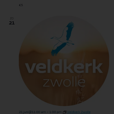
€5
ZO
21
21 juni@11:00 am
-
1:00 pm
Veldkerk Zwolle