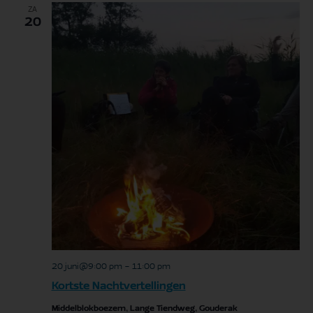
ZA
20
20 juni@9:00 pm
-
11:00 pm
Kortste Nachtvertellingen
Middelblokboezem, Lange Tiendweg, Gouderak