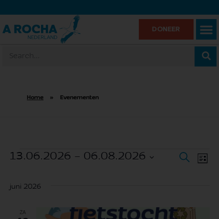
DONEER
Home
»
Evenementen
13.06.2026
 - 
06.08.2026
Zoeken
Ev
Eve
Lijst
Selecteer
we
een
juni 2026
Zoe
datum.
na
ZA